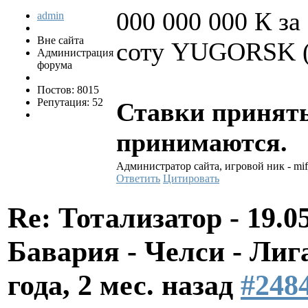
000 000 000 К за
admin
Вне сайта
соту YUGORSK (3
Администрация
форума
Постов: 8015
Репутация: 52
Ставки приняты
принимаются.
Администратор сайта, игровой ник - mi
Ответить
Цитировать
Re: Тотализатор - 19.0
Бавария - Челси - Л
года, 2 мес. назад
#248