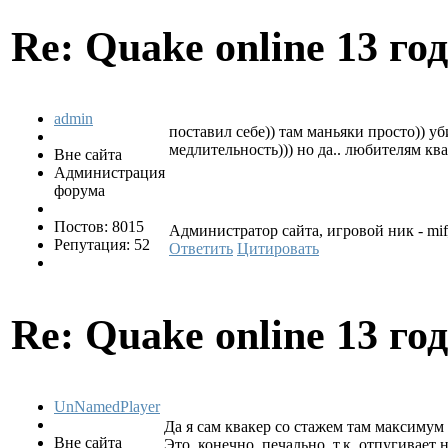
Re: Quake online
13 го
admin
поставил себе)) там маньяки просто)) у
медлительность))) но да.. любителям кв
Вне сайта
Администрация
форума
Постов: 8015
Администратор сайта, игровой ник - mi
Репутация: 52
Ответить
Цитировать
Re: Quake online
13 го
UnNamedPlayer
Да я сам квакер со стажем там максимум 
Вне сайта
Это, конечно, печально, т.к. отпугивает н