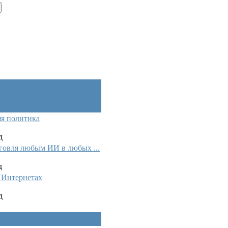
я политика
д
говля любым ИИ в любых ...
д
Интернетах
д