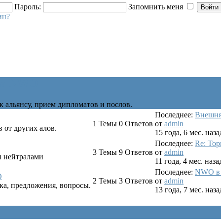
Пароль:
Запомнить меня
ин?
са NWO
к альянсу, прием дипломатов и послов.
Последнее:
Внешня
1
Темы
0
Ответов
от
admin
 от других алов.
15 года, 6 мес. наза
Последнее:
Re: Тор
3
Темы
9
Ответов
от
admin
и нейтралами
11 года, 4 мес. наза
Последнее:
NWO в 
O
2
Темы
3
Ответов
от
admin
ка, предложения, вопросы.
13 года, 7 мес. наза