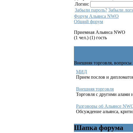
Логин:
Забыли пароль?
Забыли лог
Форум Альянса NWO
Общий форум
Приемная Альянса NWO
(1 чел.) (1) гость
Приемная Альян
Внешняя торговля, вопросы 
МИД
Прием послов и дипломатов
Внешняя торговля
Торговля с другими алами 
Разговоры об Альянсе NW
Обсуждение альянса, крити
Шапка форума