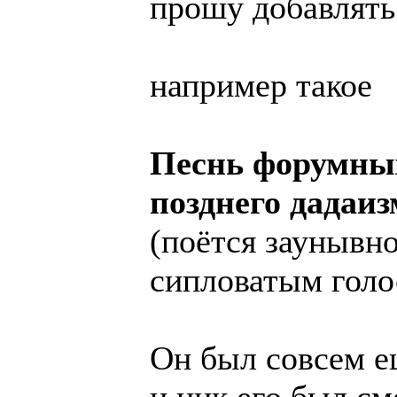
прошу добавлять
например такое
Песнь форумных
позднего дадаиз
(поётся заунывно
сипловатым голо
Он был совсем е
и ник его был с