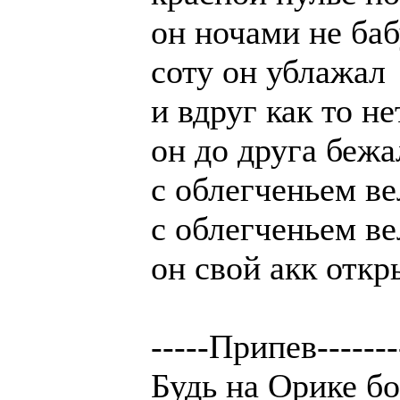
он ночами не баб
соту он ублажал
и вдруг как то не
он до друга бежа
с облегченьем в
с облегченьем в
он свой акк откр
-----Припев-------
Будь на Орике б