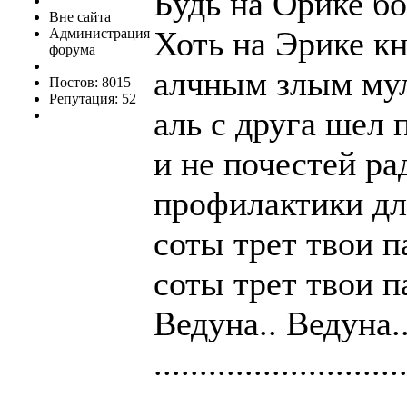
Будь на Орике б
Вне сайта
Хоть на Эрике кн
Администрация
форума
алчным злым му
Постов: 8015
Репутация: 52
аль с друга шел 
и не почестей ра
профилактики дл
соты трет твои п
соты трет твои п
Ведуна.. Ведуна.
...........................