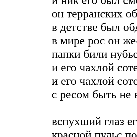
он терранских о
в детстве был об
в мире рос он ж
папки били нубь
и его чахлой сот
и его чахлой сот
с ресом быть не 
вспухший глаз е
красной пульс п